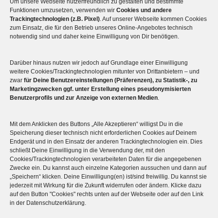
Um unsere Webseite nutzerfreundlich zu gestalten und bestimmte
Funktionen umzusetzen, verwenden wir
Cookies und andere
Trackingtechnologien (z.B. Pixel)
. Auf unserer Webseite kommen Cookies
zum Einsatz, die für den Betrieb unseres Online-Angebotes technisch
notwendig sind und daher keine Einwilligung von Dir benötigen.
Darüber hinaus nutzen wir jedoch auf Grundlage einer Einwilligung
Mehr über die Boulderwelt
weitere Cookies/Trackingtechnologien mitunter von Drittanbietern – und
zwar
für Deine Benutzereinstellungen (Präferenzen), zu Statistik-, zu
Marketingzwecken ggf. unter Erstellung eines pseudonymisierten

Unsere Hallen im Überblick
Benutzerprofils und zur Anzeige von externen Medien
.
Mit dem Anklicken des Buttons „Alle Akzeptieren“ willigst Du in die
Speicherung dieser technisch nicht erforderlichen Cookies auf Deinem
Endgerät und in den Einsatz der anderen Trackingtechnologien ein. Dies
schließt Deine Einwilligung in die Verwendung der, mit den
Cookies/Trackingtechnologien verarbeiteten Daten für die angegebenen
Zwecke ein. Du kannst auch einzelne Kategorien aussuchen und dann auf
„Speichern“ klicken. Deine Einwilligung(en) ist/sind freiwillig. Du kannst sie
jederzeit mit Wirkung für die Zukunft widerrufen oder ändern. Klicke dazu
auf den Button "Cookies" rechts unten auf der Webseite oder auf den Link
© 2026
Boulderwelt
in der Datenschutzerklärung.
Benutzungsordnung
Datenschutzerklärung