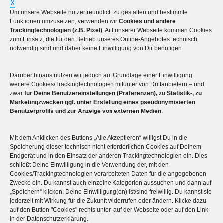
X
Um unsere Webseite nutzerfreundlich zu gestalten und bestimmte
Funktionen umzusetzen, verwenden wir
Cookies und andere
Trackingtechnologien (z.B. Pixel)
. Auf unserer Webseite kommen Cookies
zum Einsatz, die für den Betrieb unseres Online-Angebotes technisch
notwendig sind und daher keine Einwilligung von Dir benötigen.
Darüber hinaus nutzen wir jedoch auf Grundlage einer Einwilligung
Mehr über die Boulderwelt
weitere Cookies/Trackingtechnologien mitunter von Drittanbietern – und
zwar
für Deine Benutzereinstellungen (Präferenzen), zu Statistik-, zu
Marketingzwecken ggf. unter Erstellung eines pseudonymisierten

Unsere Hallen im Überblick
Benutzerprofils und zur Anzeige von externen Medien
.
Mit dem Anklicken des Buttons „Alle Akzeptieren“ willigst Du in die
Speicherung dieser technisch nicht erforderlichen Cookies auf Deinem
Endgerät und in den Einsatz der anderen Trackingtechnologien ein. Dies
schließt Deine Einwilligung in die Verwendung der, mit den
Cookies/Trackingtechnologien verarbeiteten Daten für die angegebenen
Zwecke ein. Du kannst auch einzelne Kategorien aussuchen und dann auf
„Speichern“ klicken. Deine Einwilligung(en) ist/sind freiwillig. Du kannst sie
jederzeit mit Wirkung für die Zukunft widerrufen oder ändern. Klicke dazu
auf den Button "Cookies" rechts unten auf der Webseite oder auf den Link
© 2026
Boulderwelt
in der Datenschutzerklärung.
Benutzungsordnung