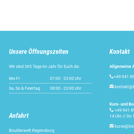
Unsere Öffnungszeiten
Kontakt
Wir sind 365 Tage im Jahr für Euch da:
Allgemeine 

+49 941 8
Mo-Fr
07:00 - 23:00 Uhr

kontakt@b
Sa, So & Feiertag
08:00 - 23:00 Uhr
Kurs- und B

+49 941 89
Anfahrt
14 Uhr // Do 

kurse@bou
Boulderwelt Regensburg