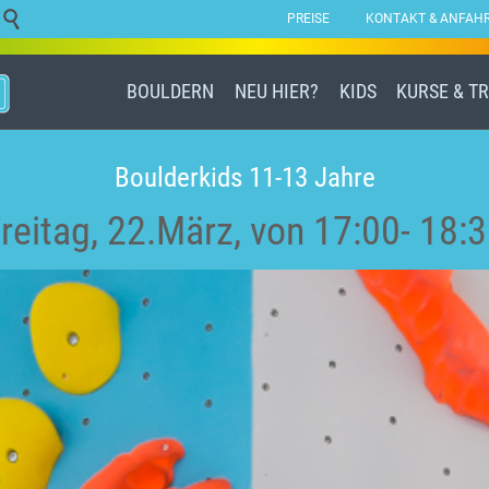

PREISE
KONTAKT & ANFAH
·
BOULDERN
NEU HIER?
KIDS
KURSE & T
Boulderkids 11-13 Jahre
reitag, 22.März, von 17:00- 18: