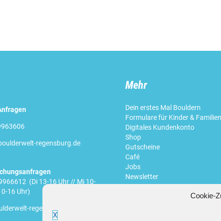
Mehr
Dein erstes Mal Bouldern
Anfragen
Formulare für Kinder & Familie
9963606
Digitales Kundenkonto
Shop
oulderwelt-regensburg.de
Gutscheine
Café
Jobs
uchungsanfragen
Newsletter
966612 (Di 13-16 Uhr // Mi 10-
10-16 Uhr)
Cookie-Z
lderwelt-regensburg.de
Hauptpartner
X