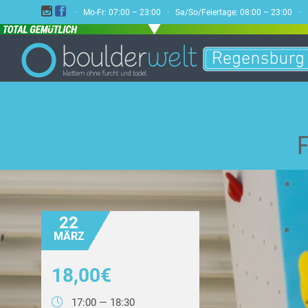


· Mo-Fr: 07:00 – 23:00 · Sa/So/Feiertage: 08:00 – 23:00 
F
22
MÄRZ
18,00€

17:00 — 18:30