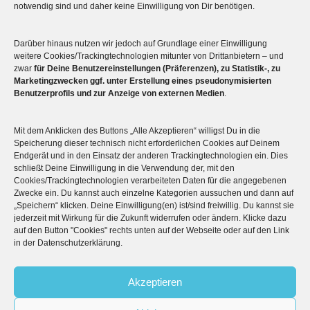
notwendig sind und daher keine Einwilligung von Dir benötigen.
Darüber hinaus nutzen wir jedoch auf Grundlage einer Einwilligung
Mehr über die Boulderwelt
weitere Cookies/Trackingtechnologien mitunter von Drittanbietern – und
zwar
für Deine Benutzereinstellungen (Präferenzen), zu Statistik-, zu
Marketingzwecken ggf. unter Erstellung eines pseudonymisierten

Unsere Hallen im Überblick
Benutzerprofils und zur Anzeige von externen Medien
.
Mit dem Anklicken des Buttons „Alle Akzeptieren“ willigst Du in die
Speicherung dieser technisch nicht erforderlichen Cookies auf Deinem
Endgerät und in den Einsatz der anderen Trackingtechnologien ein. Dies
schließt Deine Einwilligung in die Verwendung der, mit den
Cookies/Trackingtechnologien verarbeiteten Daten für die angegebenen
Zwecke ein. Du kannst auch einzelne Kategorien aussuchen und dann auf
„Speichern“ klicken. Deine Einwilligung(en) ist/sind freiwillig. Du kannst sie
jederzeit mit Wirkung für die Zukunft widerrufen oder ändern. Klicke dazu
auf den Button "Cookies" rechts unten auf der Webseite oder auf den Link
© 2026
Boulderwelt
in der Datenschutzerklärung.
Benutzungsordnung
Datenschutzerklärung
Widerrufsbelehrung
Akzeptieren
Impressum
AGB