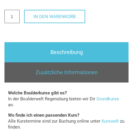
Gutschein
IN DEN WARENKORB
für
einen
Boulderkurs
Menge
Beschreibung
Zusätzliche Informationen
Welche Boulderkurse gibt es?
In der Boulderwelt Regensburg bieten wir Dir
Grundkurse
an.
Wo finde ich einen passenden Kurs?
Alle Kurstermine sind zur Buchung online unter
Kurswelt
zu
finden.